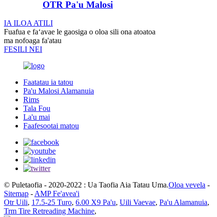
OTR Pa'u Malosi
IA ILOA ATILI
Fuafua e faʻavae le gaosiga o oloa sili ona atoatoa
ma nofoaga fa'atau
FESILI NEI
Faatatau ia tatou
Pa'u Malosi Alamanuia
Rims
Tala Fou
La'u mai
Faafesootai matou
© Puletaofia - 2020-2022 : Ua Taofia Aia Tatau Uma.
Oloa vevela
-
Sitemap
-
AMP Fe'avea'i
Otr Uili
,
17.5-25 Turo
,
6.00 X9 Pa'u
,
Uili Vaevae
,
Pa'u Alamanuia
,
Trm Tire Retreading Machine
,