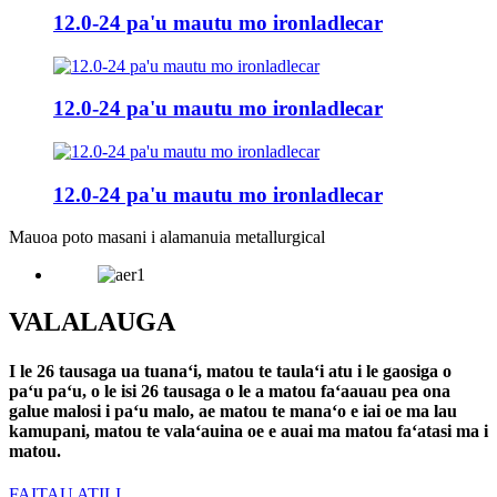
12.0-24 pa'u mautu mo ironladlecar
12.0-24 pa'u mautu mo ironladlecar
12.0-24 pa'u mautu mo ironladlecar
Mauoa poto masani i alamanuia metallurgical
VALALAUGA
I le 26 tausaga ua tuanaʻi, matou te taulaʻi atu i le gaosiga o
paʻu paʻu, o le isi 26 tausaga o le a matou faʻaauau pea ona
galue malosi i paʻu malo, ae matou te manaʻo e iai oe ma lau
kamupani, matou te valaʻauina oe e auai ma matou faʻatasi ma i
matou.
FAITAU ATILI