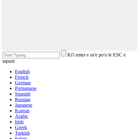
Ki'i enter e su'e po'o le ESC e
tapuni
English
French
German
Portuguese
Spanish
Russian
Japanese
Korean
Arabic
Irish
Greek
Turkish
Italian