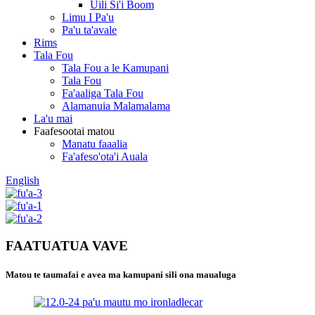
Uili Si'i Boom
Limu I Pa'u
Pa'u ta'avale
Rims
Tala Fou
Tala Fou a le Kamupani
Tala Fou
Fa'aaliga Tala Fou
Alamanuia Malamalama
La'u mai
Faafesootai matou
Manatu faaalia
Fa'afeso'ota'i Auala
English
FAATUATUA VAVE
Matou te taumafai e avea ma kamupani sili ona maualuga