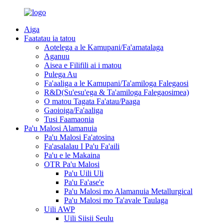
Aiga
Faatatau ia tatou
Aotelega a le Kamupani/Fa'amatalaga
Aganuu
Aisea e Filifili ai i matou
Pulega Au
Fa'aaliga a le Kamupani/Ta'amiloga Falegaosi
R&D(Su'esu'ega & Ta'amiloga Falegaosimea)
O matou Tagata Fa'atau/Paaga
Gaoioiga/Fa'aaliga
Tusi Faamaonia
Pa'u Malosi Alamanuia
Pa'u Malosi Fa'atosina
Fa'asalalau I Pa'u Fa'aili
Pa'u e le Makaina
OTR Pa'u Malosi
Pa'u Uili Uli
Pa'u Fa'ase'e
Pa'u Malosi mo Alamanuia Metallurgical
Pa'u Malosi mo Ta'avale Taulaga
Uili AWP
Uili Siisii ​​Seulu